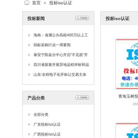
首页
投标iso认证
>
投标新闻
投标iso认证
海南：省属公办高校400万以上工
程项目须公开招标
招标采购行业一周要闻
泰安宁阳县分中心开启“不见面”开
标新模式
四川省探索开展异地远程评标和远
程智慧监控
山东:全程电子化开标让交易主体
不再担忧恶劣天气
青海玉树投
产品分类
202
全部分类
广东投标iso认证
广西投标iso认证